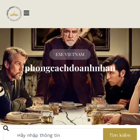
ESE VIETNAM
phongcachdoanhnhan
Tìm kiếm