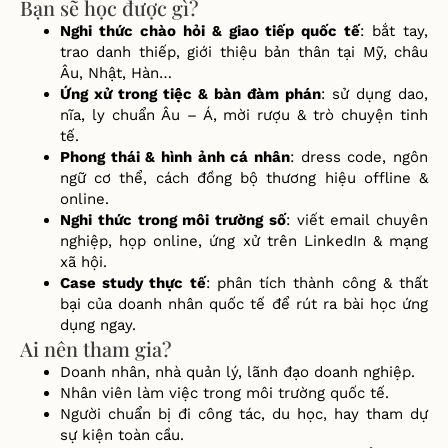
Bạn sẽ học được gì?
Nghi thức chào hỏi & giao tiếp quốc tế
: bắt tay,
trao danh thiếp, giới thiệu bản thân tại Mỹ, châu
Âu, Nhật, Hàn…
Ứng xử trong tiệc & bàn đàm phán
: sử dụng dao,
nĩa, ly chuẩn Âu – Á, mời rượu & trò chuyện tinh
tế.
Phong thái & hình ảnh cá nhân
: dress code, ngôn
ngữ cơ thể, cách đồng bộ thương hiệu offline &
online.
Nghi thức trong môi trường số
: viết email chuyên
nghiệp, họp online, ứng xử trên LinkedIn & mạng
xã hội.
Case study thực tế
: phân tích thành công & thất
bại của doanh nhân quốc tế để rút ra bài học ứng
dụng ngay.
Ai nên tham gia?
Doanh nhân, nhà quản lý, lãnh đạo doanh nghiệp.
Nhân viên làm việc trong môi trường quốc tế.
Người chuẩn bị đi công tác, du học, hay tham dự
sự kiện toàn cầu.