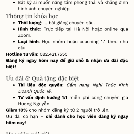
Bất kỳ ai muốn nâng tầm phong thái và khẳng định
hình ảnh chuyên nghiệp.
Thông tin khóa học
Thời lượng
: … bài giảng chuyên sâu.
Hình thức
: Trực tiếp tại Hà Nội hoặc online qua
Zoom.
Loại hình
: Học nhóm hoặc coaching 1:1 theo nhu
cầu.
Hotline tư vấn
: 082.421.7555
Đăng ký ngay hôm nay để giữ chỗ & nhận ưu đãi đặc
biệt!
Ưu đãi & Quà tặng đặc biệt
Tài liệu độc quyền
:
Cẩm nang Nghi Thức Kinh
Doanh Quốc Tế
.
Tư vấn định hướng 1:1
miễn phí cùng chuyên gia
Hương Nguyễn.
Giảm 10%
cho nhóm đăng ký từ 2 người trở lên.
Ưu đãi có hạn –
chỉ dành cho học viên đăng ký ngay
hôm nay!