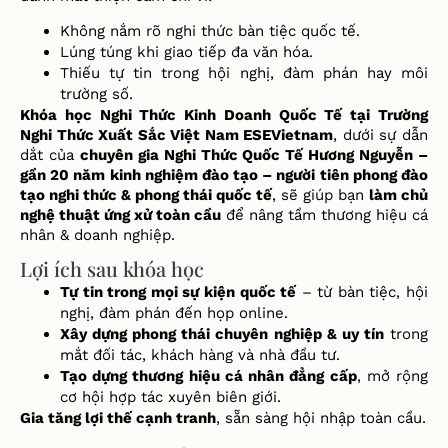
Không nắm rõ nghi thức bàn tiệc quốc tế.
Lúng túng khi giao tiếp đa văn hóa.
Thiếu tự tin trong hội nghị, đàm phán hay môi
trường số.
Khóa học Nghi Thức Kinh Doanh Quốc Tế tại Trường
Nghi Thức Xuất Sắc Việt Nam ESEVietnam
, dưới sự dẫn
dắt của
chuyên gia Nghi Thức Quốc Tế Hương Nguyễn –
gần 20 năm kinh nghiệm đào tạo – người tiên phong đào
tạo nghi thức & phong thái quốc tế
, sẽ giúp bạn
làm chủ
nghệ thuật ứng xử toàn cầu
để nâng tầm thương hiệu cá
nhân & doanh nghiệp.
Lợi ích sau khóa học
Tự tin trong mọi sự kiện quốc tế
– từ bàn tiệc, hội
nghị, đàm phán đến họp online.
Xây dựng phong thái chuyên nghiệp & uy tín
trong
mắt đối tác, khách hàng và nhà đầu tư.
Tạo dựng thương hiệu cá nhân đẳng cấp
, mở rộng
cơ hội hợp tác xuyên biên giới.
Gia tăng lợi thế cạnh tranh
, sẵn sàng hội nhập toàn cầu.