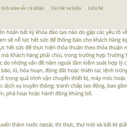
 tích màu sắc cá nhân
Tin tức sự kiện
Liên hệ
 Kiện
n hoãn bất kỳ khóa đào tạo nào do gặp các yếu tố về
am sẽ nỗ lực hết sức để thông báo cho khách hàng kịp
ực hết sức để thực hiện thỏa thuận theo thỏa thuận n
ả) mà Khách hàng phải chịu, trong trường hợp Trường
c do những vấn đề nằm ngoài tầm kiểm soát hợp lý c
o, lũ, hỏa hoạn, động đất hoặc thiên tai; lệnh trừn
cố trong quá trình vận chuyển thiết bị, máy móc hoặc
ặc dịch vụ truyền thông; tranh chấp lao động, bao gồ
iến, phá hoại hoặc hành động khủng bố.
yến thăm nước ngoài, thị thực, thư mời và bất kỳ giấ