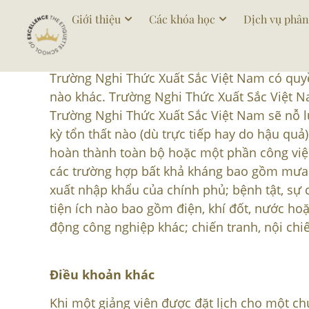
Giới thiệu
Các khóa học
Dịch vụ phân
Điều Khoản Và Điều
Trường Nghi Thức Xuất Sắc Việt Nam có quyề
nào khác. Trường Nghi Thức Xuất Sắc Việt N
Trường Nghi Thức Xuất Sắc Việt Nam sẽ nỗ l
kỳ tổn thất nào (dù trực tiếp hay do hậu qu
hoàn thành toàn bộ hoặc một phần công việ
các trường hợp bất khả kháng bao gồm mưa bã
xuất nhập khẩu của chính phủ; bệnh tật, sự 
tiện ích nào bao gồm điện, khí đốt, nước ho
động công nghiệp khác; chiến tranh, nội ch
Điều khoản khác
Khi một giảng viên được đặt lịch cho một chu