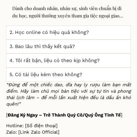
Dành cho doanh nhân, nhân sự, sinh viên chuẩn bị đi
du học, người thường xuyên tham gia tiệc ngoại giao…
2. Học online có hiệu quả không?
3. Bao lâu thì thấy kết quả?
4. Tôi rất bận, liệu có theo kịp không?
5. Có tài liệu kèm theo không?
“
Đừ
ng
để
m
ộ
t chi
ế
c dao, d
ĩ
a hay ly r
ượ
u làm b
ạ
n m
ấ
t
đ
i
ể
m. Hãy làm ch
ủ
m
ọ
i bàn ti
ệ
c v
ớ
i s
ự
t
ự
tin và phong
thái l
ị
ch lãm –
để
m
ỗ
i l
ầ
n xu
ấ
t hi
ệ
n
đề
u là d
ấ
u
ấ
n khó
quên!”
[
Đă
ng Ký Ngay – Tr
ở
Thành Quý Cô/Quý Ông Tinh T
ế
]
Hotline: [S
ố
đ
i
ệ
n tho
ạ
i]
Zalo: [Link Zalo Official]