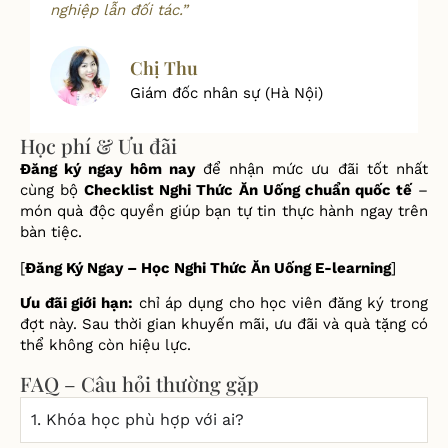
nghiệp lẫn đối tác.”
Chị Thu
Giám đốc nhân sự (Hà Nội)
Học phí & Ưu đãi
Đă
ng ký ngay hôm nay
để
nh
ậ
n m
ứ
c
ư
u
đ
ãi t
ố
t nh
ấ
t
cùng b
ộ
Checklist Nghi Th
ứ
c
Ă
n U
ố
ng chu
ẩ
n qu
ố
c t
ế
–
món quà
độ
c quy
ề
n giúp b
ạ
n t
ự
tin th
ự
c hành ngay trên
bàn ti
ệ
c.
[
Đă
ng Ký Ngay – H
ọ
c Nghi Th
ứ
c
Ă
n U
ố
ng E-learning
]
Ư
u
đ
ãi gi
ớ
i h
ạ
n:
ch
ỉ
áp d
ụ
ng cho h
ọ
c viên
đă
ng ký trong
đợ
t này. Sau th
ờ
i gian khuy
ế
n mãi,
ư
u
đ
ãi và quà t
ặ
ng có
th
ể
không còn hi
ệ
u l
ự
c.
FAQ – Câu hỏi thường gặp
1. Khóa học phù hợp với ai?