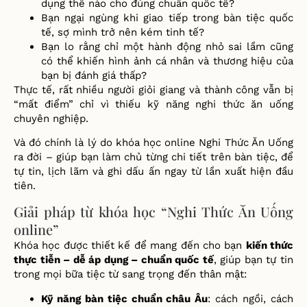
dụng thế nào cho đúng chuẩn quốc tế?
Bạn ngại ngùng khi giao tiếp trong bàn tiệc quốc
tế, sợ mình trở nên kém tinh tế?
Bạn lo rằng chỉ một hành động nhỏ sai lầm cũng
có thể khiến hình ảnh cá nhân và thương hiệu của
bạn bị đánh giá thấp?
Thực tế, rất nhiều người giỏi giang và thành công vẫn bị
“mất điểm” chỉ vì thiếu kỹ năng nghi thức ăn uống
chuyên nghiệp.
Và đó chính là lý do khóa học online Nghi Thức Ăn Uống
ra đời – giúp bạn làm chủ từng chi tiết trên bàn tiệc, để
tự tin, lịch lãm và ghi dấu ấn ngay từ lần xuất hiện đầu
tiên.
Giải pháp từ khóa học “Nghi Thức Ăn Uống
online”
Khóa học được thiết kế để mang đến cho bạn
kiến thức
thực tiễn – dễ áp dụng – chuẩn quốc tế
, giúp bạn tự tin
trong mọi bữa tiệc từ sang trọng đến thân mật:
Kỹ năng bàn tiệc chuẩn châu Âu
: cách ngồi, cách