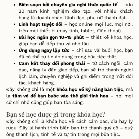
Biên so
ạ
n b
ở
i chuyên gia nghi th
ứ
c qu
ố
c t
ế
– h
ơ
n
20 n
ă
m kinh nghi
ệ
m
đ
ào t
ạ
o, v
ới nhiều khách
hang là
doanh nhân, lãnh
đạ
o, ph
ụ
n
ữ
thành
đạ
t.
Linh ho
ạ
t tuy
ệ
t
đố
i
– h
ọ
c online m
ọ
i lúc, m
ọ
i n
ơ
i,
trên m
ọ
i thi
ế
t b
ị
(máy tính, tablet,
đ
i
ệ
n tho
ạ
i).
Bài h
ọ
c ng
ắ
n g
ọ
n 10–15 phút
– thi
ế
t k
ế
khoa h
ọ
c,
giúp b
ạ
n d
ễ
ti
ế
p thu và nh
ớ
lâu.
Ứ
ng d
ụ
ng ngay l
ậ
p t
ứ
c
– ch
ỉ
sau vài bu
ổ
i h
ọ
c, b
ạ
n
đ
ã có th
ể
t
ự
tin áp d
ụ
ng trong b
ữ
a ti
ệ
c th
ậ
t.
Cam k
ế
t thay
đổ
i phong thái
– t
ừ
cách ng
ồ
i, c
ầ
m
dao, nâng ly
đế
n giao ti
ế
p, b
ạ
n s
ẽ
tr
ở
thành ng
ườ
i
l
ị
ch lãm, chuyên nghi
ệ
p và ghi
đ
i
ể
m trong m
ắ
t
đố
i
tác, khách hàng.
Đ
ây không ch
ỉ
là m
ộ
t
khóa h
ọ
c v
ề
k
ỹ
n
ă
ng bàn ti
ệ
c
, mà
là
t
ấ
m vé
để
b
ạ
n b
ướ
c vào th
ế
gi
ớ
i tinh hoa
– n
ơ
i m
ọ
i
c
ử
ch
ỉ
nh
ỏ
c
ũ
ng giúp b
ạ
n t
ỏ
a sáng.
Bạn sẽ học được gì trong khóa học?
Đây không chỉ là khóa học về cách cầm dao, dĩa hay ly
rượu. Đây là hành trình biến bạn trở thành quý cô – quý
ông thanh lịch, tinh tế và tự tin trong mọi bữa tiệc.