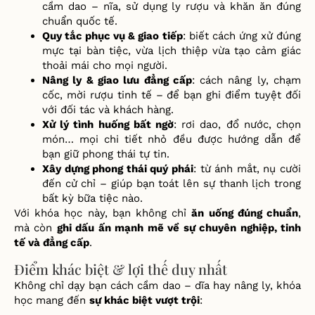
cầm dao – nĩa, sử dụng ly rượu và khăn ăn đúng
chuẩn quốc tế.
Quy tắc phục vụ & giao tiếp
: biết cách ứng xử đúng
mực tại bàn tiệc, vừa lịch thiệp vừa tạo cảm giác
thoải mái cho mọi người.
Nâng ly & giao lưu đẳng cấp
: cách nâng ly, chạm
cốc, mời rượu tinh tế – để bạn ghi điểm tuyệt đối
với đối tác và khách hàng.
Xử lý tình huống bất ngờ
: rơi dao, đổ nước, chọn
món… mọi chi tiết nhỏ đều được hướng dẫn để
bạn giữ phong thái tự tin.
Xây dựng phong thái quý phái
: từ ánh mắt, nụ cười
đến cử chỉ – giúp bạn toát lên sự thanh lịch trong
bất kỳ bữa tiệc nào.
Với khóa học này, bạn không chỉ
ăn uống đúng chuẩn
,
mà còn
ghi dấu ấn mạnh mẽ về sự chuyên nghiệp, tinh
tế và đẳng cấp
.
Điểm khác biệt & lợi thế duy nhất
Không ch
ỉ
d
ạ
y b
ạ
n cách c
ầ
m dao – d
ĩ
a hay nâng ly, khóa
h
ọ
c mang
đế
n
s
ự
khác bi
ệ
t v
ượ
t tr
ộ
i
: