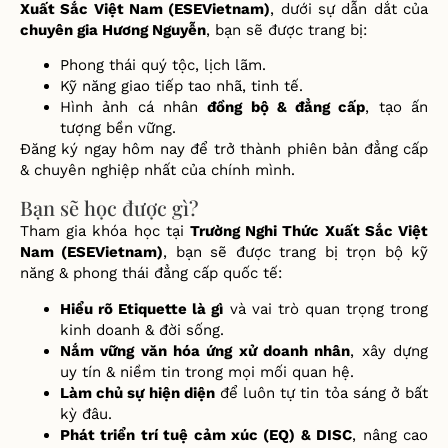
Xuất Sắc Việt Nam (
ESEVietnam)
, d
ướ
i s
ự
d
ẫ
n d
ắ
t c
ủ
a
chuyên gia H
ươ
ng Nguy
ễ
n
, b
ạ
n s
ẽ
đượ
c trang b
ị
:
Phong thái quý t
ộ
c, l
ị
ch lãm.
K
ỹ
n
ă
ng giao ti
ế
p tao nhã, tinh t
ế
.
Hình
ả
nh cá nhân
đồ
ng b
ộ
&
đẳ
ng c
ấ
p
, t
ạ
o
ấ
n
t
ượ
ng b
ề
n v
ữ
ng.
Đă
ng ký ngay hôm nay
để
tr
ở
thành phiên b
ả
n
đẳ
ng c
ấ
p
& chuyên nghi
ệ
p nh
ấ
t c
ủ
a chính mình.
Bạn sẽ học được gì?
Tham gia khóa h
ọ
c t
ạ
i
Tr
ường Nghi Thức Xuất Sắc Việt
Nam (
ESEVietnam)
, b
ạ
n s
ẽ
đượ
c trang b
ị
tr
ọ
n b
ộ
k
ỹ
n
ă
ng & phong thái
đẳ
ng c
ấ
p qu
ố
c t
ế
:
Hi
ể
u rõ Etiquette là gì
và vai trò quan tr
ọ
ng trong
kinh doanh &
đờ
i s
ố
ng.
N
ắ
m v
ữ
ng v
ă
n hóa
ứ
ng x
ử
doanh nhân
, xây d
ự
ng
uy tín & ni
ề
m tin trong m
ọ
i m
ố
i quan h
ệ
.
Làm ch
ủ
s
ự
hi
ệ
n di
ệ
n
để
luôn t
ự
tin t
ỏ
a sáng
ở
b
ấ
t
k
ỳ
đ
âu.
Phát tri
ể
n trí tu
ệ
c
ả
m xúc (EQ) & DISC
, nâng cao