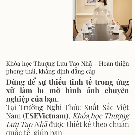
Khóa học Thượng Lưu Tao Nhã – Hoàn thiện
phong thái, khẳng định đẳng cấp
Đừ
ng
để
s
ự
thi
ế
u tinh t
ế
trong
ứ
ng
x
ử
làm lu m
ờ
hình
ả
nh chuyên
nghi
ệ
p c
ủ
a b
ạ
n.
T
ạ
i Tr
ường Nghi Thức Xuất Sắc Việt
Nam (
ESEVietnam)
,
Khóa h
ọ
c Th
ượ
ng
L
ư
u Tao Nhã
đượ
c thi
ế
t k
ế
theo chu
ẩ
n
qu
ố
c t
ế
, giúp b
ạ
n: