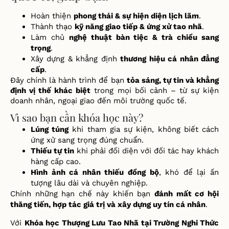
Hoàn thi
ệ
n
phong thái & s
ự
hi
ệ
n di
ệ
n l
ị
ch lãm
.
Thành th
ạ
o
k
ỹ
n
ă
ng giao ti
ế
p &
ứ
ng x
ử
tao nhã
.
Làm ch
ủ
ngh
ệ
thu
ậ
t bàn ti
ệ
c & trà chi
ề
u sang
tr
ọ
ng
.
Xây d
ự
ng & kh
ẳ
ng
đị
nh
th
ươ
ng hi
ệ
u cá nhân
đẳ
ng
c
ấ
p
.
Đ
ây chính là hành trình
để
b
ạ
n
t
ỏ
a sáng, t
ự
tin và kh
ẳ
ng
đị
nh v
ị
th
ế
khác bi
ệ
t
trong m
ọ
i b
ố
i c
ả
nh – t
ừ
s
ự
ki
ệ
n
doanh nhân, ngo
ạ
i giao
đế
n môi tr
ườ
ng qu
ố
c t
ế
.
Vì sao bạn cần khóa học này?
Lúng túng
khi tham gia s
ự
ki
ệ
n, không bi
ế
t cách
ứ
ng x
ử
sang tr
ọ
ng
đ
úng chu
ẩ
n.
Thi
ế
u t
ự
tin
khi ph
ả
i
đố
i di
ệ
n v
ớ
i
đố
i tác hay khách
hàng c
ấ
p cao.
Hình
ả
nh cá nhân thi
ế
u
đồ
ng b
ộ
, khó
để
l
ạ
i
ấ
n
t
ượ
ng lâu dài và chuyên nghi
ệ
p.
Chính nh
ữ
ng h
ạ
n ch
ế
này khi
ế
n b
ạ
n
đ
ánh m
ấ
t c
ơ
h
ộ
i
th
ă
ng ti
ế
n, h
ợ
p tác giá tr
ị
và xây d
ự
ng uy tín cá nhân
.
V
ớ
i
Khóa h
ọ
c Th
ượ
ng L
ư
u Tao Nhã t
ạ
i Tr
ường Nghi Thức