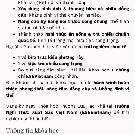
kh
ả
n
ă
ng k
ế
t n
ố
i và thành công.
Xây d
ự
ng hình
ả
nh & th
ươ
ng hi
ệ
u cá nhân
đẳ
ng
c
ấ
p
, kh
ẳ
ng
đị
nh v
ị
th
ế
chuyên nghi
ệ
p.
Nâng cao k
ỹ
n
ă
ng nói tr
ướ
c công chúng
, th
ể
hi
ệ
n
s
ự
tao nhã & cu
ố
n hút.
Thành th
ạ
o
nghi th
ứ
c
ă
n u
ố
ng & trà chi
ề
u chu
ẩ
n
qu
ố
c t
ế
, tinh t
ế
trong m
ọ
i b
ữ
a ti
ệ
c sang tr
ọ
ng.
Ngoài ki
ế
n th
ứ
c, h
ọ
c viên còn
đượ
c
tr
ả
i nghi
ệ
m th
ự
c t
ế
:
1 vé
b
ữ
a tr
ư
a ki
ể
u ph
ươ
ng Tây
.
1 vé
ti
ệ
c trà chi
ề
u sang tr
ọ
ng
.
B
ộ
quà t
ặ
ng
đặ
c bi
ệ
t + tài li
ệ
u khóa h
ọ
c +
ch
ứ
ng
ch
ỉ
ESEVietnam
công nh
ậ
n.
Đ
ây không ch
ỉ
là m
ộ
t khóa h
ọ
c, mà là
hành trình hoàn
thi
ệ
n phong thái, nâng t
ầ
m
đẳ
ng c
ấ
p và kh
ẳ
ng
đị
nh v
ị
th
ế
.
Đă
ng ký ngay Khóa h
ọ
c Th
ượ
ng L
ư
u Tao Nhã t
ạ
i
Tr
ường
Nghi Thức Xuất Sắc Việt Nam (
ESEVietnam)
để
tr
ả
i
nghi
ệ
m s
ự
khác bi
ệ
t.
Thông tin khóa học