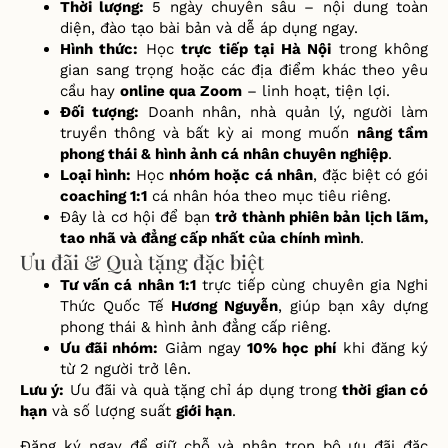
Thời lượng:
5 ngày chuyên sâu – nội dung toàn
diện, đào tạo bài bản và dễ áp dụng ngay.
Hình thức:
Học
trực tiếp tại Hà Nội
trong không
gian sang trọng hoặc các địa điểm khác theo yêu
cầu hay
online qua Zoom
– linh hoạt, tiện lợi.
Đối tượng:
Doanh nhân, nhà quản lý, người làm
truyền thông và bất kỳ ai mong muốn
nâng tầm
phong thái & hình ảnh cá nhân chuyên nghiệp
.
Loại hình:
Học
nhóm hoặc cá nhân
, đặc biệt có gói
coaching 1:1
cá nhân hóa theo mục tiêu riêng.
Đây là cơ hội để bạn
trở thành phiên bản lịch lãm,
tao nhã và đẳng cấp nhất của chính mình
.
Ưu đãi & Quà tặng đặc biệt
T
ư
v
ấ
n cá nhân 1:1
tr
ự
c ti
ế
p cùng chuyên gia Nghi
Th
ức Quốc Tế
H
ươ
ng Nguy
ễ
n
, giúp b
ạ
n xây d
ự
ng
phong thái & hình
ả
nh
đẳ
ng c
ấ
p riêng.
Ư
u
đ
ãi nhóm:
Gi
ả
m ngay
10% h
ọ
c phí
khi
đă
ng ký
t
ừ
2 ng
ườ
i tr
ở
lên.
L
ư
u ý:
Ư
u
đ
ãi và quà t
ặ
ng ch
ỉ
áp d
ụ
ng trong
th
ờ
i gian có
h
ạ
n
và s
ố
l
ượ
ng su
ấ
t
gi
ớ
i h
ạ
n
.
Đă
ng ký ngay
để
gi
ữ
ch
ỗ
và nh
ậ
n tr
ọ
n b
ộ
ư
u
đ
ãi
đặ
c