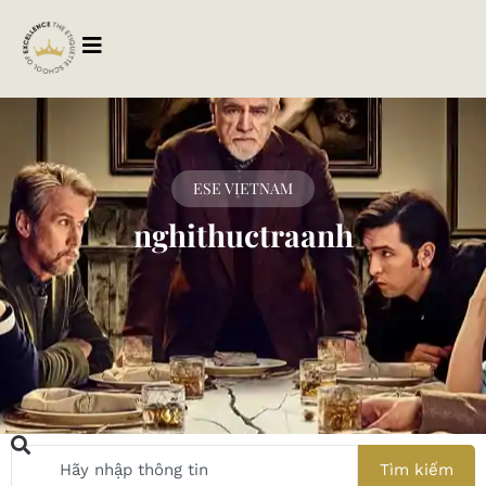
ESE VIETNAM
nghithuctraanh
Tìm kiếm