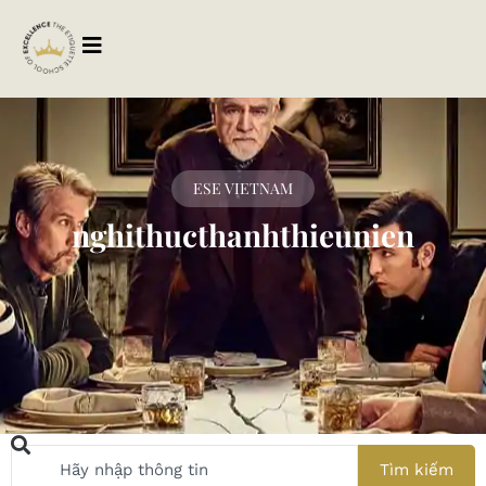
ESE VIETNAM
nghithucthanhthieunien
Tìm kiếm