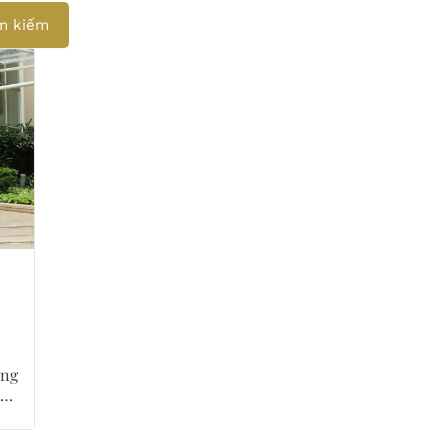
m kiếm
ăng
ội,