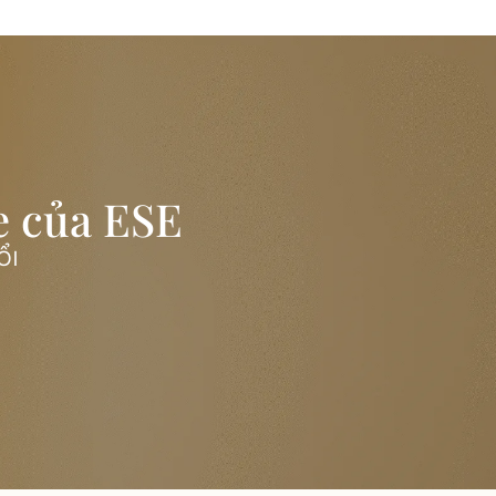
e của ESE
ỔI