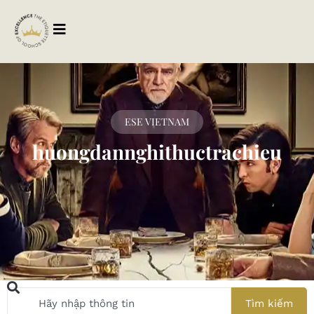
ESE VIETNAM
huongdannghithuctrachieu
Tìm kiếm