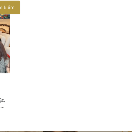
m kiếm
ặc,
iệc