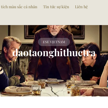
 tích màu sắc cá nhân
Tin tức sự kiện
Liên hệ
ESE VIETNAM
daotaonghithuctra