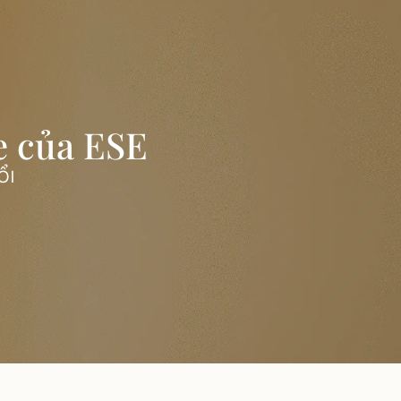
e của ESE
ỔI