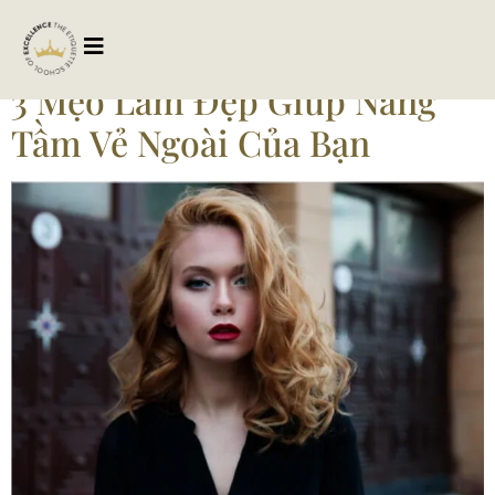
Tag:
vengoaithanhtien
3 Mẹo Làm Đẹp Giúp Nâng
Tầm Vẻ Ngoài Của Bạn