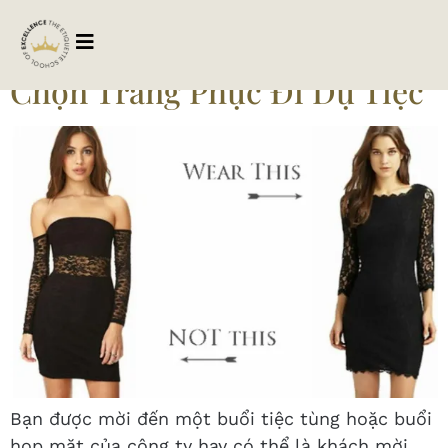
Tag:
trangphucdutiec
Chọn Trang Phục Đi Dự Tiệc
Bạn được mời đến một buổi tiệc tùng hoặc buổi
họp mặt của công ty hay có thể là khách mời