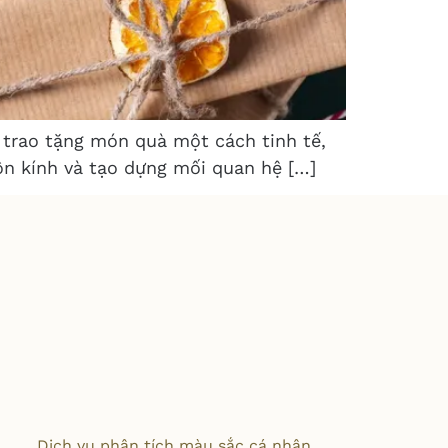
c trao tặng món quà một cách tinh tế,
ôn kính và tạo dựng mối quan hệ […]
Dịch vụ phân tích màu sắc cá nhân