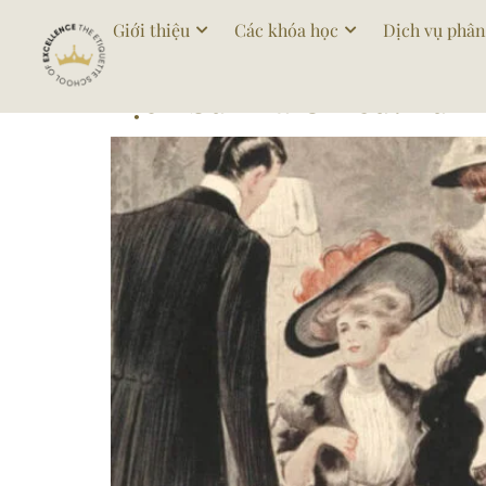
Tag:
trachieucoien
Giới thiệu
Các khóa học
Dịch vụ phân
Lịch Sử Trà Chiều: Từ 