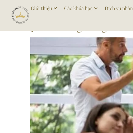
Tag:
sailemngonng
Giới thiệu
Các khóa học
Dịch vụ phân
7 Sai lầm Ngôn Ngữ Cơ 