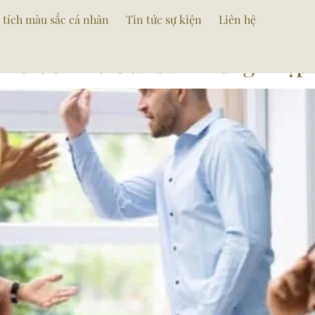
ucothe
 tích màu sắc cá nhân
Tin tức sự kiện
Liên hệ
Thể Có Thể Gửi Sai Thông Điệp.