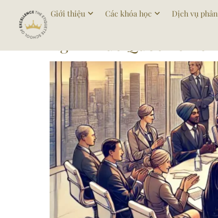
Tag:
quanhequocte
Giới thiệu
Các khóa học
Dịch vụ phân
Nghi Thức Quốc Tế Nên