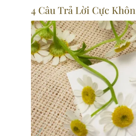
4 Câu Trả Lời Cực Khôn