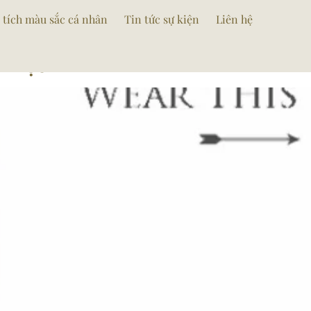
iec
 tích màu sắc cá nhân
Tin tức sự kiện
Liên hệ
 Tiệc