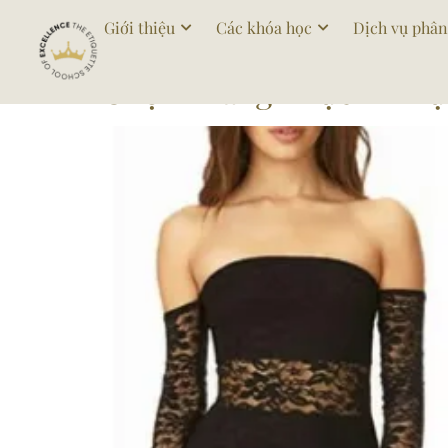
Tag:
phongcachdut
Giới thiệu
Các khóa học
Dịch vụ phân
Chọn Trang Phục Đi Dự