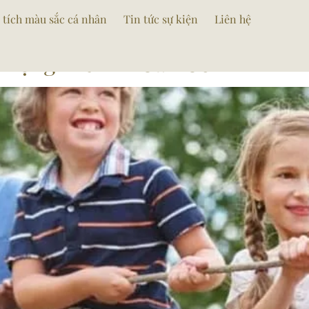
ng
 tích màu sắc cá nhân
Tin tức sự kiện
Liên hệ
 Trọng Trẻ Em Cần Có