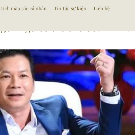
e
 tích màu sắc cá nhân
Tin tức sự kiện
Liên hệ
gôn ngữ cơ thể cho doanh nhân