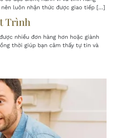
nên luôn nhận thức được giao tiếp […]
t Trình
 được nhiều đơn hàng hơn hoặc giành
ồng thời giúp bạn cảm thấy tự tin và