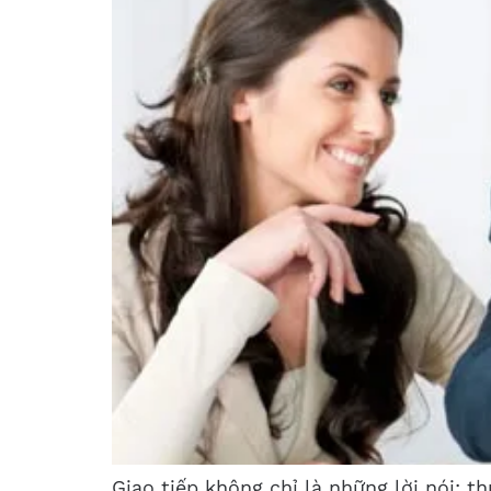
Giao tiếp không chỉ là những lời nói; th