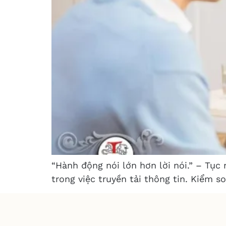
“Hành động nói lớn hơn lời nói.” – Tục
trong việc truyền tải thông tin. Kiểm s