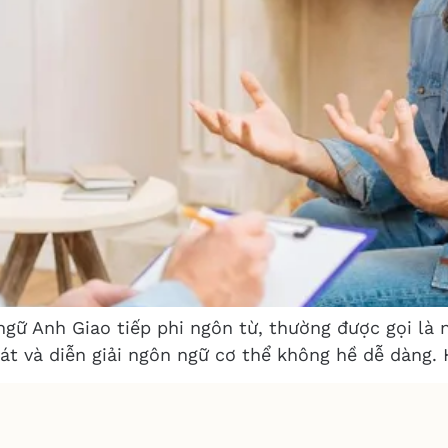
 ngữ Anh Giao tiếp phi ngôn từ, thường được gọi là 
oát và diễn giải ngôn ngữ cơ thể không hề dễ dàng. 