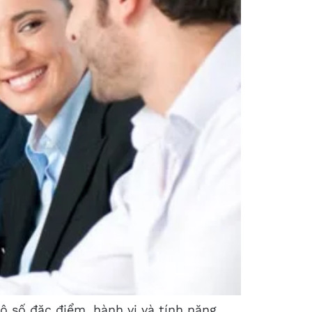
 vô số đặc điểm, hành vi và tính năng