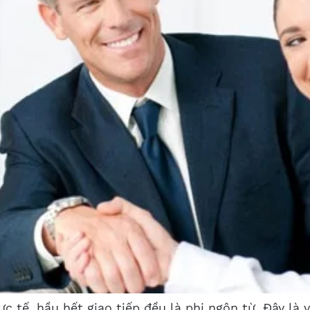
ực tế, hầu hết giao tiếp đều là phi ngôn từ. Đây là