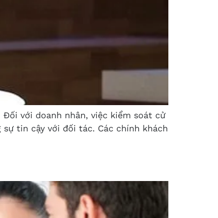
 Đối với doanh nhân, việc kiểm soát cử
sự tin cậy với đối tác. Các chính khách