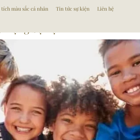
gtutin
 tích màu sắc cá nhân
Tin tức sự kiện
Liên hệ
y Dựng Sự Tự Tin