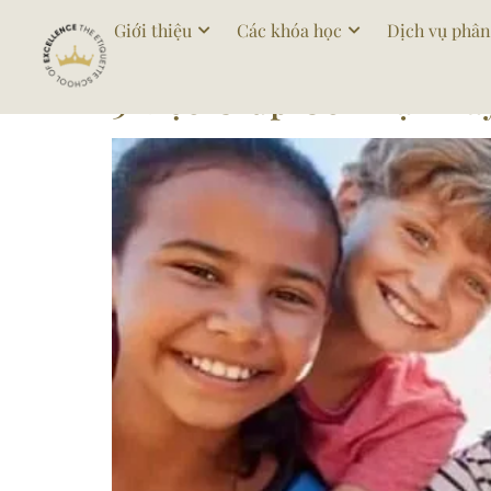
Tag:
kynangxaydun
Giới thiệu
Các khóa học
Dịch vụ phân
5 Mẹo Giúp Con Bạn Xâ