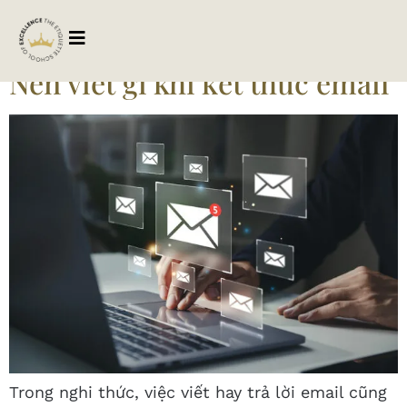
Tag:
ketthuceemail
Nên viết gì khi kết thúc email
Trong nghi thức, việc viết hay trả lời email cũng