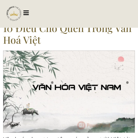
Tag:
giatricotruyen
10 Điều Chớ Quên Trong Văn
Hoá Việt