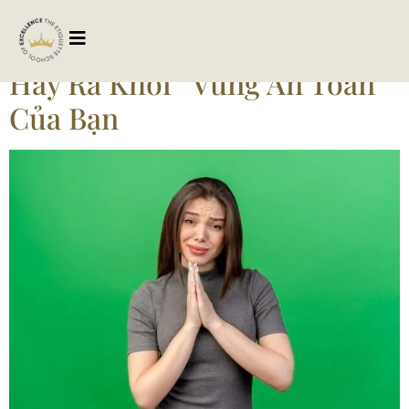
Tag:
doihoimoihat
Hãy Ra Khỏi “Vùng An Toàn”
Của Bạn