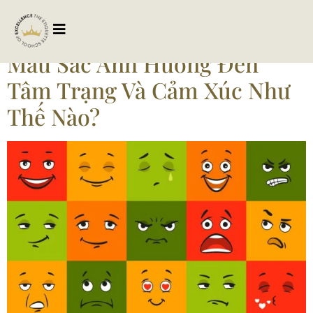
Tag:
camxucvaamsac
Màu Sắc Ảnh Hưởng Đến
Tâm Trạng Và Cảm Xúc Như
Thế Nào?