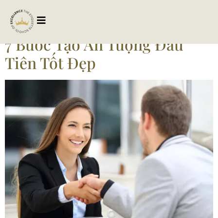
Tag:
anthuongdautien
7 Bước Tạo Ấn Tượng Đầu
Tiên Tốt Đẹp