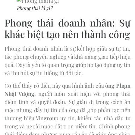
Phong thái là gì?
Phong thái doanh nhân: Sự
khác biệt tạo nên thành công
Phong thái doanh nhân là sự kết hợp giữa sự tự tin,
tác phong chuyên nghiệp và khả năng giao tiếp hiệu
quả. Đây là yếu tố quan trọng giúp họ tạo dựng uy tín
và thu hút sự tin tưởng từ đối tác.
Có thể thấy rõ điều này qua hình ảnh của
ông Phạm
Nhật Vượng
, người luôn xuất hiện với phong thái
điềm tĩnh và quyết đoán. Sự giản dị trong cách ăn
mặc nhưng đầy tự tin của ông đã góp phần tạo nên
thương hiệu Vingroup uy tín, khiến các nhà đầu tư
trong và ngoài nước đặt trọn niềm tin. Chính phong
thái điềm đạm nhưng cứng rắn ấy đã giúp ông chèo