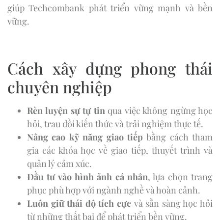
giúp Techcombank phát triển vững mạnh và bền
vững.
Cách xây dựng phong thái
chuyên nghiệp
Rèn luyện sự tự tin
qua việc không ngừng học
hỏi, trau dồi kiến thức và trải nghiệm thực tế.
Nâng cao kỹ năng giao tiếp
bằng cách tham
gia các khóa học về giao tiếp, thuyết trình và
quản lý cảm xúc.
Đầu tư vào hình ảnh cá nhân
, lựa chọn trang
phục phù hợp với ngành nghề và hoàn cảnh.
Luôn giữ thái độ tích cực
và sẵn sàng học hỏi
từ những thất bại để phát triển bền vững.