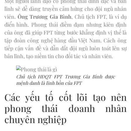
Một người lãnh đạo có phong thái đĩnh đạc và bản
lĩnh sẽ dễ dàng truyền cảm hứng cho đội ngũ nhân
viên.
Ông Trương Gia Bình
, Chủ tịch FPT, là ví dụ
điển hình. Phong thái điềm đạm nhưng kiên định
của ông đã giúp FPT từng bước khẳng định vị thế là
tập đoàn công nghệ hàng đầu Việt Nam. Cách ông
tiếp cận vấn đề và dẫn dắt đội ngũ luôn toát lên sự
bản lĩnh, tạo niềm tin cho đối tác và nhân viên.
Chủ tịch HĐQT FPT Trương Gia Bình được
mệnh danh là linh hồn của FPT
Các yếu tố cốt lõi tạo nên
phong thái doanh nhân
chuyên nghiệp