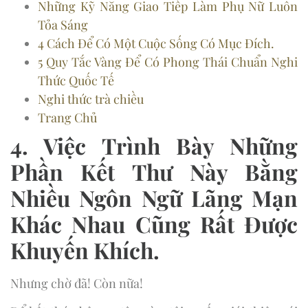
Những Kỹ Năng Giao Tiếp Làm Phụ Nữ Luôn
Tỏa Sáng
4 Cách Để Có Một Cuộc Sống Có Mục Đích.
5 Quy Tắc Vàng Để Có Phong Thái Chuẩn Nghi
Thức Quốc Tế
Nghi thức trà chiều
Trang Chủ
4. Việc Trình Bày Những
Phần Kết Thư Này Bằng
Nhiều Ngôn Ngữ Lãng Mạn
Khác Nhau Cũng Rất Được
Khuyến Khích.
Nhưng chờ đã! Còn nữa!