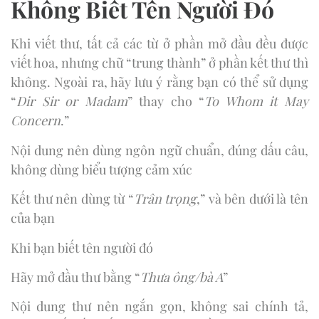
Không Biết Tên Người Đó
Khi viết thư, tất cả các từ ở phần mở đầu đều được
viết hoa, nhưng chữ “trung thành” ở phần kết thư thì
không. Ngoài ra, hãy lưu ý rằng bạn có thể sử dụng
“
Dir Sir or Madam
” thay cho “
To Whom it May
Concern
.”
Nội dung nên dùng ngôn ngữ chuẩn, đúng dấu câu,
không dùng biểu tượng cảm xúc
Kết thư nên dùng từ “
Trân trọng
,” và bên dưới là tên
của bạn
Khi bạn biết tên người đó
Hãy mở đầu thư bằng “
Thưa ông/bà A
”
Nội dung thư nên ngắn gọn, không sai chính tả,