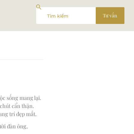
Tư vấn
ộc sống mang lại.
chút cẩn thận.
ang trí đẹp mắt.
ười đàn ông,