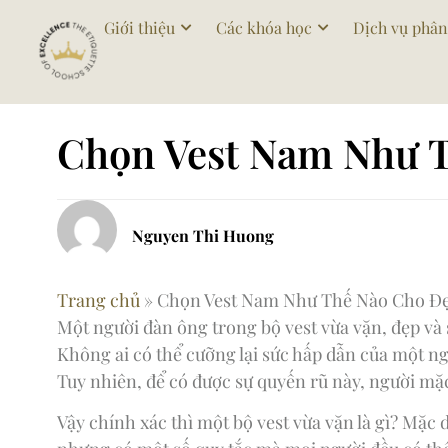
Giới thiệu
Các khóa học
Dịch vụ phân
Chọn Vest Nam Như 
Nguyen Thi Huong
Trang chủ
»
Chọn Vest Nam Như Thế Nào Cho Đ
Một người đàn ông trong bộ vest vừa vặn, đẹp và 
Không ai có thể cưỡng lại sức hấp dẫn của một n
Tuy nhiên, để có được sự quyến rũ này, người mặ
Vậy chính xác thì một bộ vest vừa vặn là gì? Mặc