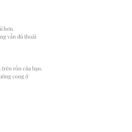
i hơn.
ng vẫn đủ thoải
 trên rốn của bạn.
đường cong ở