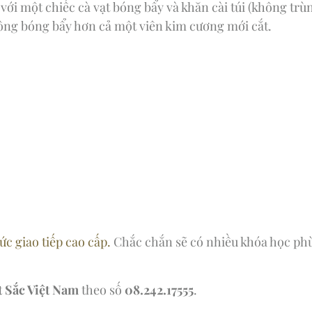
ới một chiếc cà vạt bóng bẩy và khăn cài túi (không trùn
trông bóng bẩy hơn cả một viên kim cương mới cắt.
c giao tiếp cao cấp.
Chắc chắn sẽ có nhiều khóa học phù
 Sắc Việt Nam
theo số
08.242.17555
.