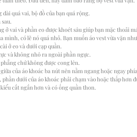
 tuân theo. Đầu tiên, hãy đảm bảo rằng bộ vest vừa vặn.
 dài quá vai, bộ đồ của bạn quá rộng.
 sau.
g ở vai và phần eo được khoét sâu giúp bạn mặc thoải má
ủa mình, có lẽ nó quá nhỏ. Bạn muốn áo vest vừa vặn như
cài ở eo và dưới cạp quần.
ngực và không nhô ra ngoài phần ngực.
m phẳng chứ không được cong lên.
t giữa của áo khoác ba nút nên nằm ngang hoặc ngay phía
ên, phần dưới của áo khoác phải chạm vào hoặc thấp hơn 
 kiểu cắt ngắn hơn và có ống quần thon.