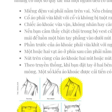
nhưng có một số quy tắc mà mọi người đều có thể
Miếng đệm vai phải nằm trên vai. Nếu chúng
Cổ áo phải vừa khít với cổ và không bị tuột ra
Chiếc áo khoác vừa vặn, không nhăn hay căn
Nếu bạn cảm thấy chật chội trong bộ vest c
mái để luồn một bàn tay phẳng vào dưới nút 
Phần trước của áo khoác phải vừa khít với 
Một hoặc hai vạt áo ở phía sau cần phải nằ
Nút trên cùng của áo khoác hai nút hoặc nú
Theo truyền thống, khi bạn đặt tay ở hai b
mông. Một số kiểu áo khoác được cải tiến có