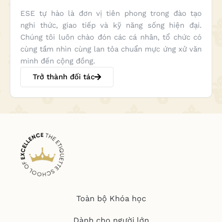
ESE tự hào là đơn vị tiên phong trong đào tạo
nghi thức, giao tiếp và kỹ năng sống hiện đại.
Chúng tôi luôn chào đón các cá nhân, tổ chức có
cùng tầm nhìn cùng lan tỏa chuẩn mực ứng xử văn
minh đến cộng đồng.
Trở thành đối tác
Toàn bộ Khóa học
Dành cho người lớn