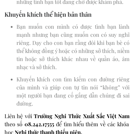
những tình bạn tốt đang chờ được khám phá.
Khuyến khích thể hiện bản thân
Bạn muốn con mình có được tình bạn lành
mạnh nhưng bạn cũng muốn con có suy nghĩ
riêng. Dạy cho con bạn rằng đôi khi bạn bè có
thể không đồng ý hoặc có những sở thích, niềm
tin hoặc sở thích khác nhau về quần áo, âm
nhạc và sở thích.
Khuyến khích con tìm kiếm con đường riêng
của mình và giúp con tự tin nói “không” với
một người bạn đang cố gắng dẫn chúng đi sai
đường.
Liên hệ với
Trường Nghi Thức Xuất Sắc Việt Nam
theo số
08.242.17555
để tìm hiểu thêm về các khóa
học
Nghi thức thanh thiếu niên
.