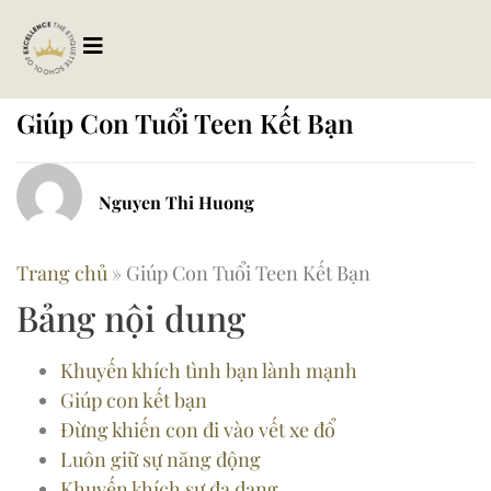
Giúp Con Tuổi Teen Kết Bạn
Nguyen Thi Huong
Trang chủ
»
Giúp Con Tuổi Teen Kết Bạn
Bảng nội dung
Khuyến khích tình bạn lành mạnh
Giúp con kết bạn
Đừng khiến con đi vào vết xe đổ
Luôn giữ sự năng động
Khuyến khích sự đa dạng