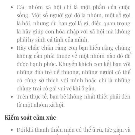
Các nhóm xã hội chỉ là một phần của cuộc
sống. Một số người gọi đó là nhóm, một số gọi
là hội, nhưng dù bạn gọi là gì, điều quan trọng
là hãy giúp con hòa nhập với xã hội mà không
phải hy sinh cá tính của mình.
Hãy chắc chắn rằng con bạn hiểu rằng chúng
không cần phải thuộc về một nhóm nào đó để
được hạnh phúc. Khuyến khích con kết bạn với
những đứa trẻ dễ thương, những người có thể
có cùng sở thích với mình hoặc chỉ là những
chàng trai cô gái vui vẻ khi ở gần.
Trên thực tế, bạn bè không nhất thiết phải đến
từ một nhóm xã hội.
Kiểm soát cảm xúc
Đôi khi thanh thiếu niên có thể ủ rũ, tức giận và