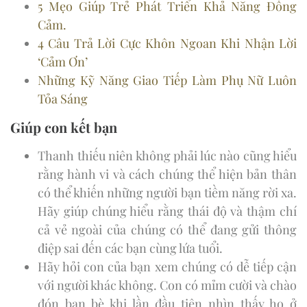
5 Mẹo Giúp Trẻ Phát Triển Khả Năng Đồng
Cảm.
4 Câu Trả Lời Cực Khôn Ngoan Khi Nhận Lời
‘Cảm Ơn’
Những Kỹ Năng Giao Tiếp Làm Phụ Nữ Luôn
Tỏa Sáng
Giúp con kết bạn
Thanh thiếu niên không phải lúc nào cũng hiểu
rằng hành vi và cách chúng thể hiện bản thân
có thể khiến những người bạn tiềm năng rời xa.
Hãy giúp chúng hiểu rằng thái độ và thậm chí
cả vẻ ngoài của chúng có thể đang gửi thông
điệp sai đến các bạn cùng lứa tuổi.
Hãy hỏi con của bạn xem chúng có dễ tiếp cận
với người khác không. Con có mỉm cười và chào
đón bạn bè khi lần đầu tiên nhìn thấy họ ở