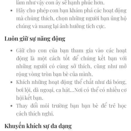
làm như vậy con ấy sẽ hạnh phúc hơn.
Hãy cho phép con bạn khám phá các hoạt động
mà chúng thích, chọn những người bạn ủng hộ
chúng và mang lại ảnh hưởng tích cực.
Luôn giữ sự năng động
Giữ cho con của bạn tham gia vào các hoạt
động là một cách tốt để chúng kết bạn với
những người có cùng sở thích, cũng như mở
rộng vòng tròn bạn bè của mình.
Khích những hoạt động thể chất như đá bóng,
bơi lội, dã ngoại, ca hát…Nơi có thể có nhiều cơ
hội kết bạn.
Thay đổi môi trường bạn bạn bè để trẻ học
cách thích nghi.
Khuyến khích sự đa dạng