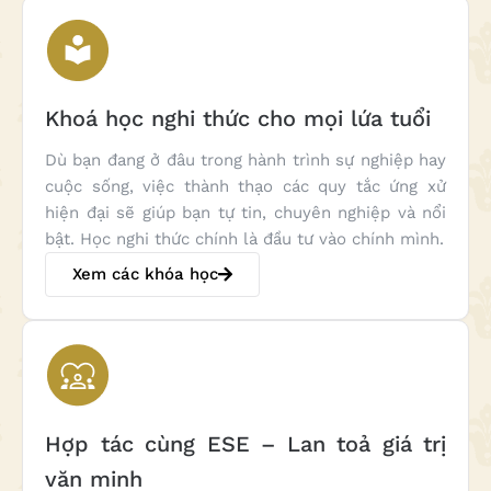
Khoá học nghi thức cho mọi lứa tuổi
Dù bạn đang ở đâu trong hành trình sự nghiệp hay
cuộc sống, việc thành thạo các quy tắc ứng xử
hiện đại sẽ giúp bạn tự tin, chuyên nghiệp và nổi
bật. Học nghi thức chính là đầu tư vào chính mình.
Xem các khóa học
Hợp tác cùng ESE – Lan toả giá trị
văn minh