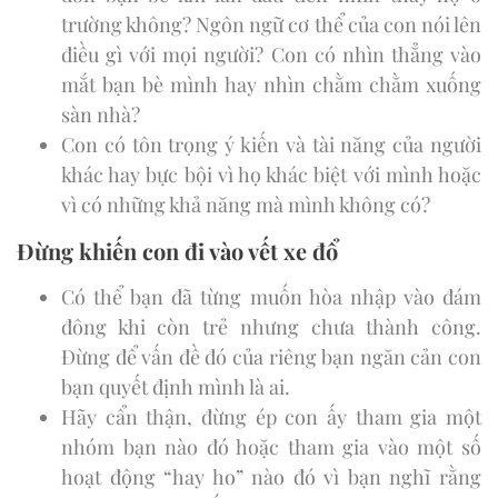
trường không? Ngôn ngữ cơ thể của con nói lên
điều gì với mọi người? Con có nhìn thẳng vào
mắt bạn bè mình hay nhìn chằm chằm xuống
sàn nhà?
Con có tôn trọng ý kiến và tài năng của người
khác hay bực bội vì họ khác biệt với mình hoặc
vì có những khả năng mà mình không có?
Đừng khiến con đi vào vết xe đổ
Có thể bạn đã từng muốn hòa nhập vào đám
đông khi còn trẻ nhưng chưa thành công.
Đừng để vấn đề đó của riêng bạn ngăn cản con
bạn quyết định mình là ai.
Hãy cẩn thận, đừng ép con ấy tham gia một
nhóm bạn nào đó hoặc tham gia vào một số
hoạt động “hay ho” nào đó vì bạn nghĩ rằng