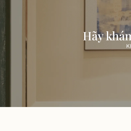
Hãy khám
K