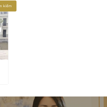
m kiếm