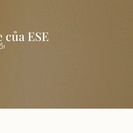
e của ESE
ỔI