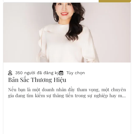
350 người đã đăng ký
Tùy chọn
Bản Sắc Thương Hiệu
Nếu bạn là một doanh nhân đầy tham vọng, một chuyên
gia đang tìm kiếm sự thăng tiến trong sự nghiệp hay một
người muốn xác định lại bản sắc thương hiệu của mình
khóa học này được thiết kế giành riêng cho bạn
, giúp bạn
có được sự khác biệt và
tạo ấn tượng lâu dài
trong thị
trường đầy cạnh tranh.