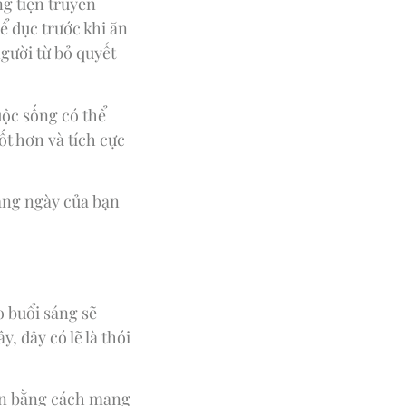
ng tiện truyền
ể dục trước khi ăn
gười từ bỏ quyết
uộc sống có thể
t hơn và tích cực
àng ngày của bạn
o buổi sáng sẽ
, đây có lẽ là thói
bạn bằng cách mang