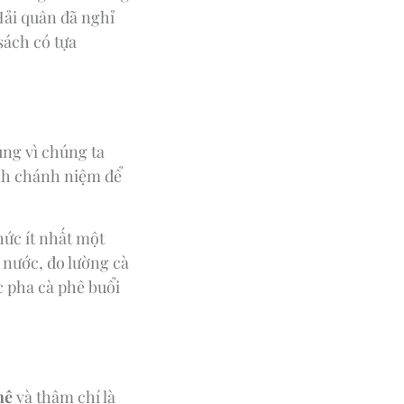
Hải quân đã nghỉ
sách có tựa
ng vì chúng ta
ành chánh niệm để
ức ít nhất một
 nước, đo lường cà
c pha cà phê buổi
hệ
và thậm chí là