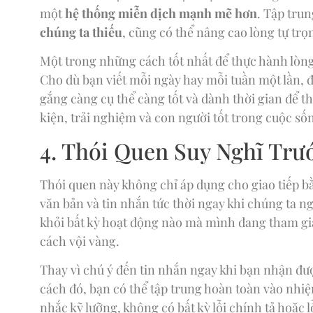
một
hệ thống miễn dịch mạnh mẽ hơn
. Tập tru
chúng ta thiếu
, cũng có thể nâng cao lòng tự tr
Một trong những cách tốt nhất để thực hành lòng b
Cho dù bạn viết mỗi ngày hay mỗi tuần một lần, đ
gắng càng cụ thể càng tốt và dành thời gian để th
kiện, trải nghiệm và con người tốt trong cuộc số
4. Thói Quen Suy Nghĩ Trướ
Thói quen này không chỉ áp dụng cho giao tiếp bằn
văn bản và tin nhắn tức thời ngay khi chúng ta n
khỏi bất kỳ hoạt động nào mà mình đang tham gi
cách vội vàng.
Thay vì chú ý đến tin nhắn ngay khi bạn nhận đượ
cách đó, bạn có thể tập trung hoàn toàn vào nhiệ
nhắc kỹ lưỡng, không có bất kỳ lỗi chính tả hoặc 