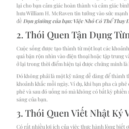
lại cho bạn cảm giác hoàn thành và cảm giác bình
hưu William H. McRaven tin tưởng vào sức mạnh 
đề
Dọn giường của bạn: Việc Nhỏ Có Thể Thay Đổ
2. Thói Quen Tận Dụng Từ
Cuộc sống được tạo thành từ một loạt các khoảnh
quá bận rộn nhìn vào điện thoại hoặc tập trung 
ở lại trong thời điểm hiện tại được chứng minh l
Đó không phải là một kỹ năng dễ dàng để thành t
khoảnh khắc mỗi ngày. Ví dụ, khi bạn pha cà phê 
phê và sau đó uống nó mà không có bất kỳ phiền n
sáng của bạn.
3. Thói Quen Viết Nhật Ký 
Có rất nhiều lợi ích của việc thực hành lòng biết