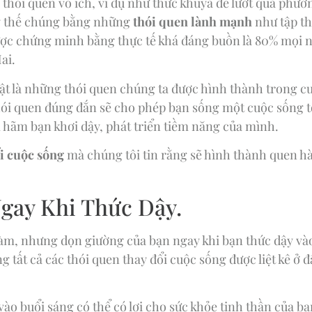
 thói quen vô ích, ví dụ như thức khuya để lướt qua phươ
ay thế chúng bằng những
thói quen lành mạnh
như tập th
ược chứng minh bằng thực tế khá đáng buồn là 80% mọi n
ai.
ật là những thói quen chúng ta được hình thành trong c
ói quen đúng đắn sẽ cho phép bạn sống một cuộc sống tố
m hãm bạn khơi dậy, phát triển tiềm năng của mình.
ổi cuộc sống
mà chúng tôi tin rằng sẽ hình thành quen h
gay Khi Thức Dậy.
làm, nhưng dọn giường của bạn ngay khi bạn thức dậy và
tất cả các thói quen thay đổi cuộc sống được liệt kê ở đây
ào buổi sáng có thể có lợi cho sức khỏe tinh thần của 