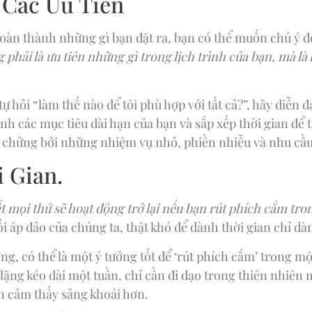
 Các Ưu Tiên
àn thành những gì bạn đặt ra, bạn có thể muốn chú ý đ
hải là ưu tiên những gì trong lịch trình của bạn, mà là 
hỏi “làm thế nào để tôi phù hợp với tất cả?”, hãy diễn đạ
ịnh các mục tiêu dài hạn của bạn và sắp xếp thời gian để
 chửng bởi những nhiệm vụ nhỏ, phiền nhiễu và nhu cầu
 Gian.
t mọi thứ sẽ hoạt động trở lại nếu bạn rút phích cắm tro
nối áp đảo của chúng ta, thật khó để dành thời gian chỉ d
ng, có thể là một ý tưởng tốt để ‘rút phích cắm’ trong mộ
lặng kéo dài một tuần, chỉ cần đi dạo trong thiên nhiên
ạn cảm thấy sảng khoái hơn.