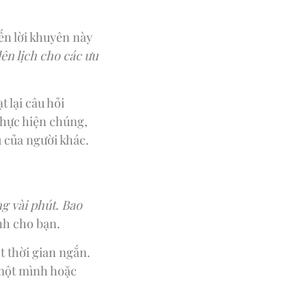
ến lời khuyên này
lên lịch cho các ưu
t lại câu hỏi
 thực hiện chúng,
 của người khác.
ng vài phút. Bao
ành cho bạn.
t thời gian ngắn.
 một mình hoặc