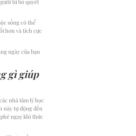
gười từ bỏ quyết
uộc sống có thể
t hơn và tích cực
àng ngày của bạn
g gì giúp
các nhà tâm lý học
en này tự động đến
phê ngay khi thức