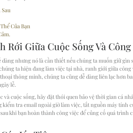
 Sau
 Thể Của Bạn
Cảm.
nh Rới Giữa Cuộc Sống Và Công
ễ dàng nhưng nó là cần thiết nếu chúng ta muốn giữ gìn 
húng ta hiện đang làm việc tại nhà, ranh giới giữa công vi
hoại thông minh, chúng ta cũng dễ dàng liên lạc hơn bao
gày lễ.
 và cuộc sống, hãy đặt thói quen bảo vệ thời gian cá nh
 kiểm tra email ngoài giờ làm việc, tắt nguồn máy tính 
 sau khi bạn hoàn thành công việc để củng cố quá trình 