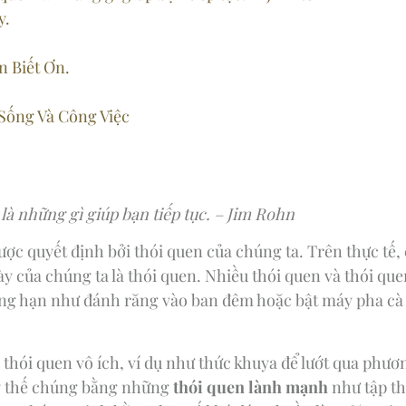
y.
n Biết Ơn.
 Sống Và Công Việc
là những gì giúp bạn tiếp tục.
– Jim Rohn
c quyết định bởi thói quen của chúng ta. Trên thực tế, 
y của chúng ta là thói quen. Nhiều thói quen và thói qu
ng hạn như đánh răng vào ban đêm hoặc bật máy pha cà 
 thói quen vô ích, ví dụ như thức khuya để lướt qua phươ
ay thế chúng bằng những
thói quen lành mạnh
như tập th