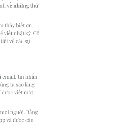
ảnh
về những thứ
m thấy biết ơn.
 viết nhật ký. Cố
tiết về các sự
i email, tin nhắn
úng ta xao lãng
 được viết một
i mọi người. Bằng
hợp và được cân