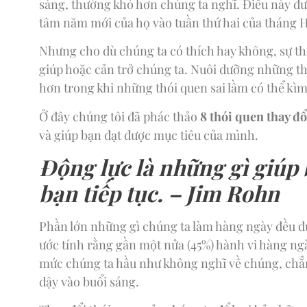
sáng, thường khó hơn chúng ta nghĩ. Điều này đ
tâm năm mới của họ vào tuần thứ hai của tháng H
Nhưng cho dù chúng ta có thích hay không, sự th
giúp hoặc cản trở chúng ta. Nuôi dưỡng những th
hơn trong khi những thói quen sai lầm có thể kì
Ở đây chúng tôi đã phác thảo
8 thói quen thay đ
và giúp bạn đạt được mục tiêu của mình.
Động lực là những gì giúp 
bạn tiếp tục.
– Jim Rohn
Phần lớn những gì chúng ta làm hàng ngày đều đượ
ước tính rằng gần một nửa (45%) hành vi hàng ngà
mức chúng ta hầu như không nghĩ về chúng, chẳ
dậy vào buổi sáng.