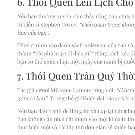
6. Thói Quen Lên Lịch Cho
Nếu bạn thường xuyên cảm thấy rằng bạn chưa ho
từ Tiến sĩ Stephen Covey:
“Điều quan trọng không p
tiên của bạn”.
Thay vì nhìn vào danh sách nhiệm vụ của bạn và tự 
thành “Tôi phù hợp với điều gì?” Bằng cách xác đ
bạn có thể ngăn chặn một ngày của mình bị nuốt
7. Thói Quen Trân Quý Thời
Tác giả người Mỹ Anne Lamont từng nói:
“Hầu hế
gồm cả bạn”
. Trong thế giới hiện đại của sự kết 
Nếu bạn đấu tranh để thư giãn và nạp lại năng lượ
Bạn không cần phải đặt mình vào một khóa tu im 
thực hiện một số bài tập thở đơn giản sẽ khiến b