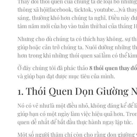
Thay đổi thói quen của chúng ta để loại bỏ những
thông xã hội(facebook, ticktok, youtube…)và th
sáng, thường khó hơn chúng ta nghĩ. Điều này đ
tâm năm mới của họ vào tuần thứ hai của tháng H
Nhưng cho dù chúng ta có thích hay không, sự th
giúp hoặc cản trở chúng ta. Nuôi dưỡng những th
hơn trong khi những thói quen sai lầm có thể kì
Ở đây chúng tôi đã phác thảo
8 thói quen thay đ
và giúp bạn đạt được mục tiêu của mình.
1. Thói Quen Dọn Giường N
Nó có vẻ như là một điều nhỏ, không đáng kể để 
giúp bạn có một ngày làm việc hiệu quả hơn. Trong 
quen dễ nhất để bắt đầu thực hành ngay lập tức.
Một số người thậm chí còn cho rằng dọn giường v