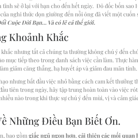
 tĩnh sẽ ở lại với bạn cho đến hết ngày. Đô đốc bốn sao 
của nghi thức dọn giường đến nỗi ông đã viết một cuốn 
i Cuộc Đời Bạn… Và có lẽ cả thế giới.
ng Khoảnh Khắc
 khắc nhưng tất cả chúng ta thường không chú ý đến chú
vào mục tiếp theo trong danh sách việc cần làm. Thực h
à làm giảm căng thẳng, hạ huyết áp và giảm đau mãn tính.
hạo nhưng bắt đầu việc nhỏ bằng cách cam kết thưởng th
đầu tiên trong ngày, hãy tập trung hoàn toàn vào việc rót
hiễu nào trong khi thực sự chú ý đến mùi, vị và cảm giá
Về Những Điều Bạn Biết Ơn.
 ơn, bao gồm
giấc ngủ ngon hơn
,
cải thiện các mối quan 