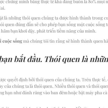
ược chứng minh bằng thực tế khá đáng buồn là 80% mọi n
ai.
ật là những thói quen chúng ta được hình thành trong c
ói quen đúng đắn sẽ cho phép bạn sống một cuộc sống tố
m hãm bạn khơi dậy, phát triển tiềm năng của mình.
ổi cuộc sống
mà chúng tôi tin rằng sẽ hình thành quen h
bạn bắt đầu. Thói quen là nhữn
c quyết định bởi thói quen của chúng ta. Trên thực tế, 
y của chúng ta là thói quen. Nhiều thói quen và thói qu
ng hạn như đánh răng vào ban đêm hoặc bật máy pha cà 