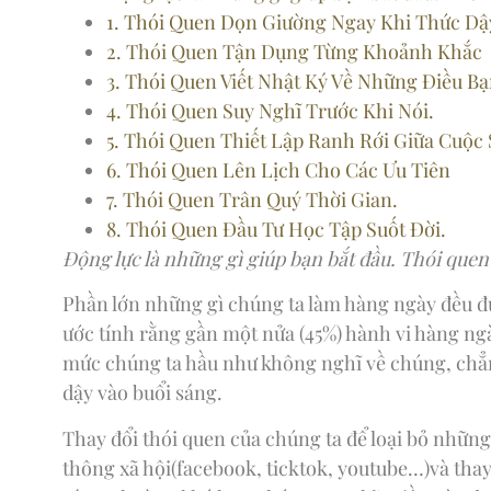
1. Thói Quen Dọn Giường Ngay Khi Thức Dậ
2. Thói Quen Tận Dụng Từng Khoảnh Khắc
3. Thói Quen Viết Nhật Ký Về Những Điều Bạ
4. Thói Quen Suy Nghĩ Trước Khi Nói.
5. Thói Quen Thiết Lập Ranh Rới Giữa Cuộc
6. Thói Quen Lên Lịch Cho Các Ưu Tiên
7. Thói Quen Trân Quý Thời Gian.
8. Thói Quen Đầu Tư Học Tập Suốt Đời.
Động lực là những gì giúp bạn bắt đầu. Thói quen 
Phần lớn những gì chúng ta làm hàng ngày đều đượ
ước tính rằng gần một nửa (45%) hành vi hàng ngà
mức chúng ta hầu như không nghĩ về chúng, chẳ
dậy vào buổi sáng.
Thay đổi thói quen của chúng ta để loại bỏ những
thông xã hội(facebook, ticktok, youtube…)và th