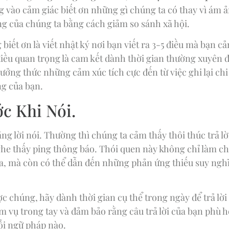
ng vào cảm giác biết ơn những gì chúng ta có thay vì ám 
ọng của chúng ta bằng cách giảm so sánh xã hội.
iết ơn là viết nhật ký nơi bạn viết ra 3-5 điều mà bạn cả
iều quan trọng là cam kết dành thời gian thường xuyên để
ưởng thức những cảm xúc tích cực đến từ việc ghi lại chi 
ng của bạn.
c Khi Nói.
g lời nói. Thường thì chúng ta cảm thấy thôi thúc trả lờ
ghe thấy ping thông báo. Thói quen này không chỉ làm ch
a, mà còn có thể dẫn đến những phản ứng thiếu suy nghĩ
c chúng, hãy dành thời gian cụ thể trong ngày để trả lờ
m vụ trong tay và đảm bảo rằng câu trả lời của bạn phù 
lỗi ngữ pháp nào.