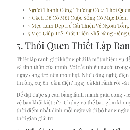
Người Thành Công Thường Có 21 Thói Quen
4 Cách Để Có Một Cuộc Sống Có Mục Đích.
3 Mẹo Làm Đẹp Để Cải Thiện Vẻ Ngoài Tổng
5 Mẹo Giúp Trẻ Phát Triển Khả Năng Đồng 
5. Thói Quen Thiết Lập Ra
Thiết lập ranh giới không phải là một nhiệm vụ d
và tinh thần của mình. Với rất nhiều người trong c
ngày càng trở nên mờ nhạt. Nhờ công nghệ điện t
thường xuyên ‘cắm điện’ ngay cả khi rảnh rỗi và n
Để đạt được sự cân bằng lành mạnh giữa công việc
vệ bạn khỏi kiệt sức. Chúng có thể bao gồm không
thời điểm nhất định mỗi ngày và đi bộ hàng ngày
thời gian giải trí.