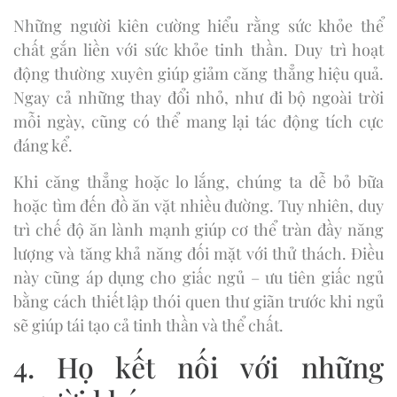
Những người kiên cường hiểu rằng sức khỏe thể
chất gắn liền với sức khỏe tinh thần. Duy trì hoạt
động thường xuyên giúp giảm căng thẳng hiệu quả.
Ngay cả những thay đổi nhỏ, như đi bộ ngoài trời
mỗi ngày, cũng có thể mang lại tác động tích cực
đáng kể.
Khi căng thẳng hoặc lo lắng, chúng ta dễ bỏ bữa
hoặc tìm đến đồ ăn vặt nhiều đường. Tuy nhiên, duy
trì chế độ ăn lành mạnh giúp cơ thể tràn đầy năng
lượng và tăng khả năng đối mặt với thử thách. Điều
này cũng áp dụng cho giấc ngủ – ưu tiên giấc ngủ
bằng cách thiết lập thói quen thư giãn trước khi ngủ
sẽ giúp tái tạo cả tinh thần và thể chất.
4. Họ kết nối với những