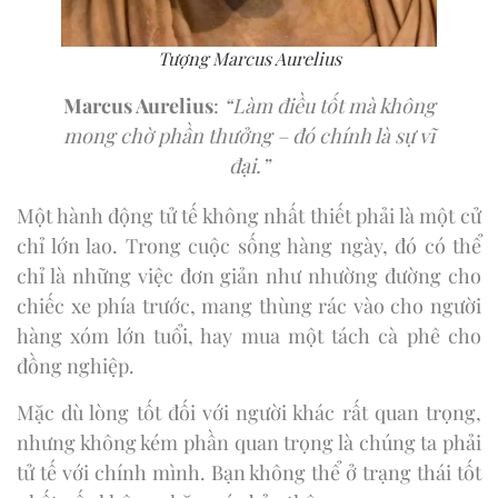
Tượng Marcus Aurelius
Marcus Aurelius
:
“Làm điều tốt mà không
mong chờ phần thưởng – đó chính là sự vĩ
đại.”
Một hành động tử tế không nhất thiết phải là một cử
chỉ lớn lao. Trong cuộc sống hàng ngày, đó có thể
chỉ là những việc đơn giản như nhường đường cho
chiếc xe phía trước, mang thùng rác vào cho người
hàng xóm lớn tuổi, hay mua một tách cà phê cho
đồng nghiệp.
Mặc dù lòng tốt đối với người khác rất quan trọng,
nhưng không kém phần quan trọng là chúng ta phải
tử tế với chính mình. Bạn không thể ở trạng thái tốt