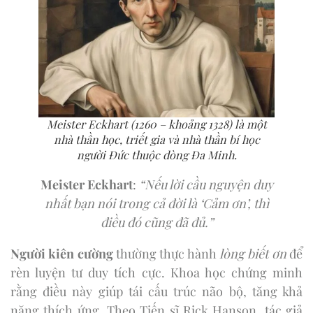
Meister Eckhart (1260 – khoảng 1328) là một
nhà thần học, triết gia và nhà thần bí học
người Đức thuộc dòng Đa Minh.
Meister Eckhart
:
“Nếu lời cầu nguyện duy
nhất bạn nói trong cả đời là ‘Cảm ơn’, thì
điều đó cũng đã đủ.”
Người kiên cường
thường thực hành
lòng biết ơn
để
rèn luyện tư duy tích cực. Khoa học chứng minh
rằng điều này giúp tái cấu trúc não bộ, tăng khả
năng thích ứng. Theo Tiến sĩ Rick Hanson, tác giả