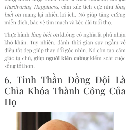
Hardwiring Happiness
, cảm xúc tích cực như
lòng
biết ơn
mang lại nhiều lợi ích. Nó giúp tăng cường
miễn dịch, bảo vệ tim mạch và kéo dài tuổi thọ.
Thực hành
lòng biết ơn
không có nghĩa là phủ nhận
khó khăn. Tuy nhiên, dành thời gian suy ngẫm về
điều tốt đẹp giúp thay đổi góc nhìn. Nó còn tạo cảm
giác tự chủ, giúp
người kiên cường
kiểm soát cuộc
sống tốt hơn.
6. Tinh Thần Đồng Đội Là
Chìa Khóa Thành Công Của
Họ