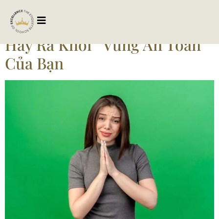
Tag:
vuotlenranggioi
Hãy Ra Khỏi “Vùng An Toàn”
Của Bạn