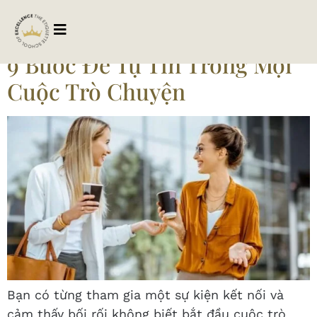
Tag:
tutinhgiaotiep
9 Bước Để Tự Tin Trong Mọi
Cuộc Trò Chuyện
Bạn có từng tham gia một sự kiện kết nối và
cảm thấy bối rối không biết bắt đầu cuộc trò