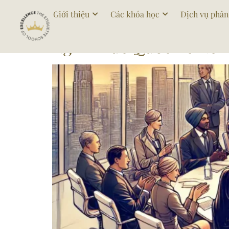
Tag:
hoinghidoanh
Giới thiệu
Các khóa học
Dịch vụ phân
Nghi Thức Quốc Tế Nên